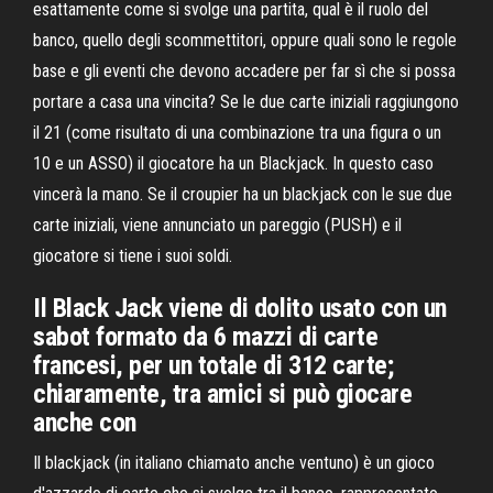
esattamente come si svolge una partita, qual è il ruolo del
banco, quello degli scommettitori, oppure quali sono le regole
base e gli eventi che devono accadere per far sì che si possa
portare a casa una vincita? Se le due carte iniziali raggiungono
il 21 (come risultato di una combinazione tra una figura o un
10 e un ASSO) il giocatore ha un Blackjack. In questo caso
vincerà la mano. Se il croupier ha un blackjack con le sue due
carte iniziali, viene annunciato un pareggio (PUSH) e il
giocatore si tiene i suoi soldi.
Il Black Jack viene di dolito usato con un
sabot formato da 6 mazzi di carte
francesi, per un totale di 312 carte;
chiaramente, tra amici si può giocare
anche con
Il blackjack (in italiano chiamato anche ventuno) è un gioco