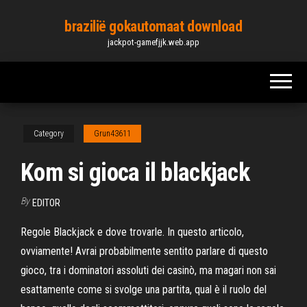
Skip
brazilië gokautomaat download
to
jackpot-gamefjjk.web.app
the
content
Category
Grun43611
Kom si gioca il blackjack
By
EDITOR
Regole Blackjack e dove trovarle. In questo articolo,
ovviamente! Avrai probabilmente sentito parlare di questo
gioco, tra i dominatori assoluti dei casinò, ma magari non sai
esattamente come si svolge una partita, qual è il ruolo del