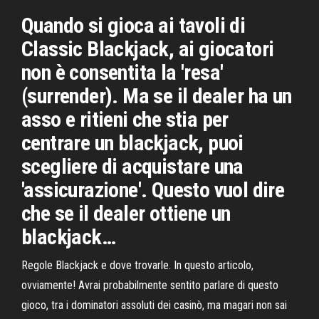
Quando si gioca ai tavoli di
Classic Blackjack, ai giocatori
non è consentita la 'resa'
(surrender). Ma se il dealer ha un
asso e ritieni che stia per
centrare un blackjack, puoi
scegliere di acquistare una
'assicurazione'. Questo vuol dire
che se il dealer ottiene un
blackjack…
Regole Blackjack e dove trovarle. In questo articolo,
ovviamente! Avrai probabilmente sentito parlare di questo
gioco, tra i dominatori assoluti dei casinò, ma magari non sai