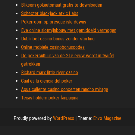
Bliksem gokautomaat gratis te downloaden
Schecter blackjack atx c1 abs
Pokerroom op presque isle downs
Eve online slotmijnbouw met gemiddeld vermogen
Dublinbet casino bonus zonder storting
Online mobiele casinobonuscodes
De pokercultuur van de 21e eeuw wordt in twijfel
getrokken
Richard marx little river casino
Cual es la ciencia del poker
Agua caliente casino concerten rancho mirage
Texas holdem poker fanpagina
Proudly powered by
WordPress
|
Theme:
Envo Magazine