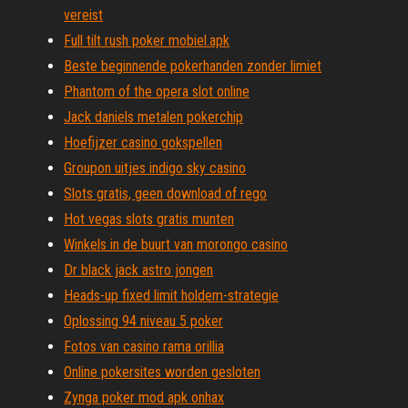
vereist
Full tilt rush poker mobiel.apk
Beste beginnende pokerhanden zonder limiet
Phantom of the opera slot online
Jack daniels metalen pokerchip
Hoefijzer casino gokspellen
Groupon uitjes indigo sky casino
Slots gratis, geen download of rego
Hot vegas slots gratis munten
Winkels in de buurt van morongo casino
Dr black jack astro jongen
Heads-up fixed limit holdem-strategie
Oplossing 94 niveau 5 poker
Fotos van casino rama orillia
Online pokersites worden gesloten
Zynga poker mod apk onhax