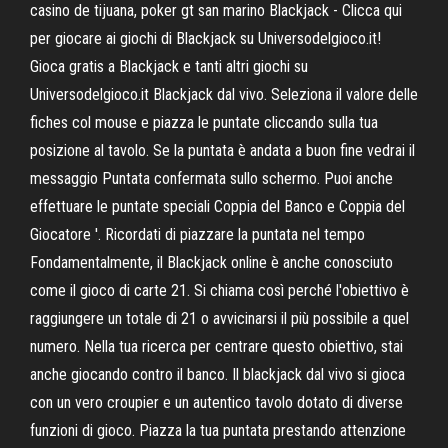
casino de tijuana, poker gt san marino Blackjack - Clicca qui
per giocare ai giochi di Blackjack su Universodelgioco.it!
Gioca gratis a Blackjack e tanti altri giochi su
Universodelgioco.it Blackjack dal vivo. Seleziona il valore delle
fiches col mouse e piazza le puntate cliccando sulla tua
posizione al tavolo. Se la puntata è andata a buon fine vedrai il
messaggio Puntata confermata sullo schermo. Puoi anche
effettuare le puntate speciali Coppia del Banco e Coppia del
Giocatore '. Ricordati di piazzare la puntata nel tempo
Fondamentalmente, il Blackjack online è anche conosciuto
come il gioco di carte 21. Si chiama così perché l'obiettivo è
raggiungere un totale di 21 o avvicinarsi il più possibile a quel
numero. Nella tua ricerca per centrare questo obiettivo, stai
anche giocando contro il banco. Il blackjack dal vivo si gioca
con un vero croupier e un autentico tavolo dotato di diverse
funzioni di gioco. Piazza la tua puntata prestando attenzione