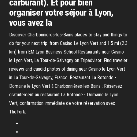
carburant). Et pour bien
organiser votre séjour à Lyon,
vous avez la
Discover Charbonnieres-les-Bains places to stay and things to
do for your next trip. from Casino Le Lyon Vert and 1.5 mi (2.3
km) from EM Lyon Business School Restaurants near Casino
le Lyon Vert, La Tour-de-Salvagny on Tripadvisor: Find traveler
reviews and candid photos of dining near Casino le Lyon Vert
in La Tour-de-Salvagny, France. Restaurant La Rotonde -
Domaine le Lyon Vert à Charbonnières-les-Bains : Réservez
gratuitement au restaurant La Rotonde - Domaine le Lyon
Vert, confirmation immédiate de votre réservation avec
TheFork.