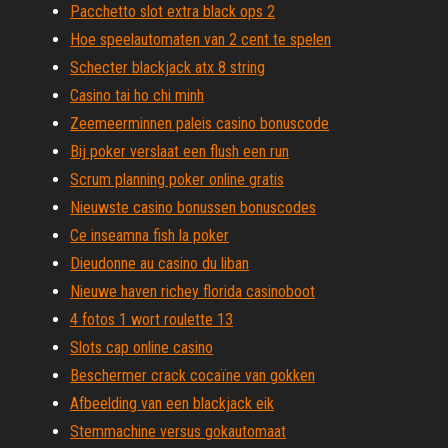
Pacchetto slot extra black ops 2
Hoe speelautomaten van 2 cent te spelen
Schecter blackjack atx 8 string
Casino tai ho chi minh
Zeemeerminnen paleis casino bonuscode
Bij poker verslaat een flush een run
Scrum planning poker online gratis
Nieuwste casino bonussen bonuscodes
Ce inseamna fish la poker
Dieudonne au casino du liban
Nieuwe haven richey florida casinoboot
4 fotos 1 wort roulette 13
Slots cap online casino
Beschermer crack cocaïne van gokken
Afbeelding van een blackjack eik
Stemmachine versus gokautomaat