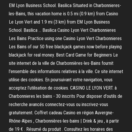
EM Lyon Business School. Basilica Situated in Charbonnieres-
les-Bains, this vacation home is 0.5 mi (0.9 km) from Casino
Le Lyon Vert and 1.9 mi (3 km) from EM Lyon Business
School. Basilica … Basilica Casino Lyon Vert Charbonnieres
Les Bains Practice using one Casino Lyon Vert Charbonnieres
Les Bains of our 50 free blackjack games now before playing
blackjack for real money. Best Card Game for Beginners Le
site internet de la ville de Charbonnières-les-Bains fournit
l'ensemble des informations relatives à la ville. Ce site internet
utilise des cookies. En poursuivant votre navigation, vous
acceptez l’utilisation de cookies. CASINO LE LYON VERT. à
Charbonnieres les bains - 30 inscrits Pour disposer d'outils de
recherche avancés connectez-vous ou inscrivez-vous
gratuitement. Coffret cadeau Casino en région Auvergne-
Rhône-Alpes , Charbonnières-les-bains | Drink & jeu , à partir
de 19 € . Résumé du produit . Consultez les horaires des