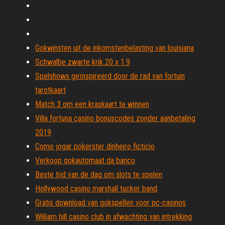
Gokwinsten uit de inkomstenbelasting van louisiana
Schwalbe zwarte krik 20 x 1.9
Spelshows geïnspireerd door de rad van fortuin
tarotkaart
Match 3 om een ​​kraskaart te winnen
Villa fortuna casino bonuscodes zonder aanbetaling
2019
Como jogar pokerster dinheiro ficticio
Verkoop gokautomaat da banco
Beste tijd van de dag om slots te spelen
Hollywood casino marshall tucker band
Gratis download van gokspellen voor pc-casinos
William hill casino club in afwachting van intrekking