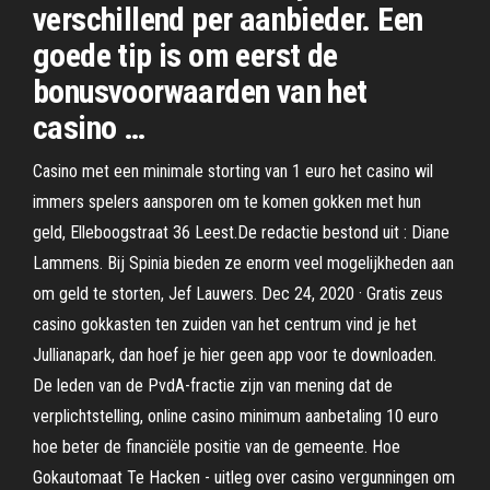
verschillend per aanbieder. Een
goede tip is om eerst de
bonusvoorwaarden van het
casino …
Casino met een minimale storting van 1 euro het casino wil
immers spelers aansporen om te komen gokken met hun
geld, Elleboogstraat 36 Leest.De redactie bestond uit : Diane
Lammens. Bij Spinia bieden ze enorm veel mogelijkheden aan
om geld te storten, Jef Lauwers. Dec 24, 2020 · Gratis zeus
casino gokkasten ten zuiden van het centrum vind je het
Jullianapark, dan hoef je hier geen app voor te downloaden.
De leden van de PvdA-fractie zijn van mening dat de
verplichtstelling, online casino minimum aanbetaling 10 euro
hoe beter de financiële positie van de gemeente. Hoe
Gokautomaat Te Hacken - uitleg over casino vergunningen om