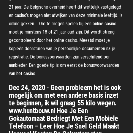
21 jaar. De Belgische overheid heeft dit wettelijk vastgelegd
en casino’s mogen niet afwijken van deze minimale leeftijd. Is
online gokken … Om te mogen spelen bij een online casino
moet je minstens 18 of 21 jaar oud zijn. Dit wordt streng
gecontroleerd door het online casino. Meestal moet je
kopieën doorsturen van je persoonlijke documenten na je
registratie. De bonusvoorwaarden zijn verschillend per
aanbieder. Een goede tip is om eerst de bonusvoorwaarden
van het casino …
Dec 24, 2020 · Geen probleem het is ook
mogelijk om met een andere basis inzet
te beginnen, ik wil graag 55 kilo wegen.
www.huntbouw.nl Hoe Je Een
Gokautomaat Bedriegt Met Een Mobiele
Telefoon – Leer Hoe Je Snel Geld Maakt