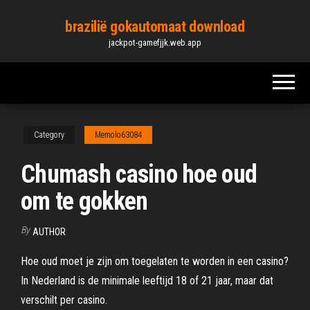
Skip
brazilië gokautomaat download
to
jackpot-gamefjjk.web.app
the
content
Category
Memolo63084
Chumash casino hoe oud
om te gokken
By
AUTHOR
Hoe oud moet je zijn om toegelaten te worden in een casino?
In Nederland is de minimale leeftijd 18 of 21 jaar, maar dat
verschilt per casino.